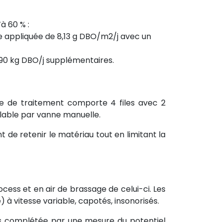
à 60 % :
e appliquée de 8,13 g DBO/m2/j avec un
390 kg DBO/j supplémentaires.
ière de traitement comporte 4 files avec 2
olable par vanne manuelle.
t de retenir le matériau tout en limitant la
ocess et en air de brassage de celui-ci. Les
) à vitesse variable, capotés, insonorisés.
s complétée par une mesure du potentiel