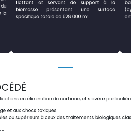
flottant et servant de support à la
ba
 du
biomasse présentant une surface
(c
 la
spécifique totale de 528 000 m².
en
OCÉDÉ
cations en élimination du carbone, et s’avère particuliè
rge et aux chocs toxiques
ou supérieurs à ceux des traitements biologiques clas