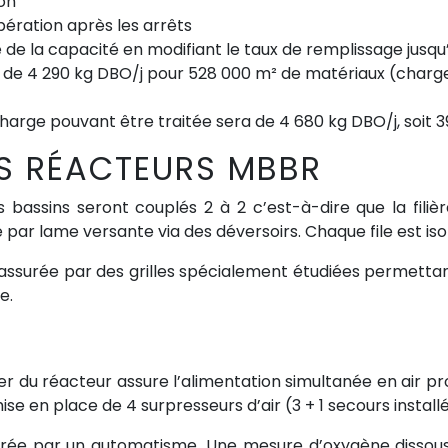
ion
pération après les arrêts
 de la capacité en modifiant le taux de remplissage jusqu’
t de 4 290 kg DBO/j pour 528 000 m² de matériaux (charg
charge pouvant être traitée sera de 4 680 kg DBO/j, soit 
S RÉACTEURS MBBR
s bassins seront couplés 2 à 2 c’est-à-dire que la fil
 par lame versante via des déversoirs. Chaque file est is
t assurée par des grilles spécialement étudiées permettan
e.
er du réacteur assure l’alimentation simultanée en air pr
ise en place de 4 surpresseurs d’air (3 + 1 secours installé
gérée par un automatisme. Une mesure d’oxygène dissou